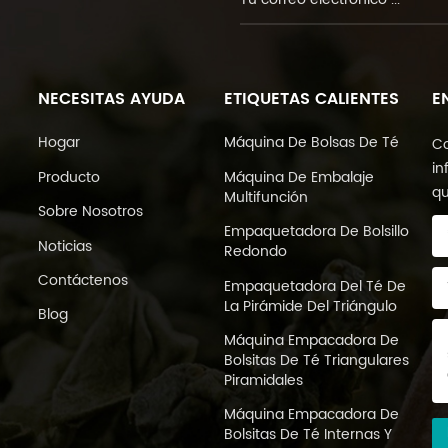
NECESITAS AYUDA
ETIQUETAS CALIENTES
E
Hogar
Máquina De Bolsas De Té
Co
in
Producto
Máquina De Embalaje
qu
Multifunción
Sobre Nosotros
Empaquetadora De Bolsillo
Noticias
Redondo
Contáctenos
Empaquetadora Del Té De
La Pirámide Del Triángulo
Blog
Máquina Empacadora De
Bolsitas De Té Triangulares
Piramidales
Máquina Empacadora De
Bolsitas De Té Internas Y