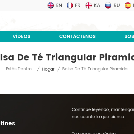
EN
FR
KA
RU
VÍDEOS
CONTÁCTENOS
SOB
lsa De Té Triangular Pirami
Bolsa De Té Triangular Piramidal
Estás Dentro :
/
Hogar
/
Continúe leyendo, manténgase
nos cuente lo que piensa.
tines