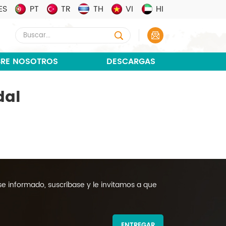
ES
PT
TR
TH
VI
HI
RE NOSOTROS
DESCARGAS
dal
 informado, suscríbase y le invitamos a que
ENTREGAR