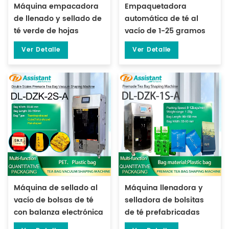
Máquina empacadora
Empaquetadora
de llenado y sellado de
automática de té al
té verde de hojas
vacío de 1-25 gramos
sueltas prefabricada
para bolsas
Ver Detalle
Ver Detalle
de 500 gramos DL-DBZ-
prefabricadas ML-DZX-
500
2S-818A
Máquina de sellado al
Máquina llenadora y
vacío de bolsas de té
selladora de bolsitas
con balanza electrónica
de té prefabricadas
de doble cabezal DL-
verticales grandes de 1-