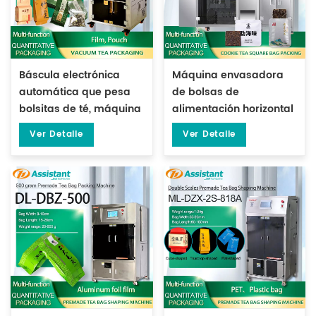
Báscula electrónica
Máquina envasadora
automática que pesa
de bolsas de
bolsitas de té, máquina
alimentación horizontal
de envasado al vacío,
cuadradas para té y
Ver Detalle
Ver Detalle
DL-DZKZX-2S-A
galletas DL-XBGD-10