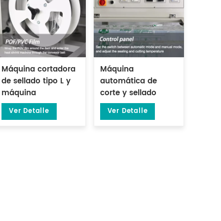
Máquina cortadora
Máquina
de sellado tipo L y
automática de
máquina
corte y sellado
empacadora de
térmico de película
Ver Detalle
Ver Detalle
túnel termorretráctil
POF DL-450L
DL-450L y DL-BSB-
4020