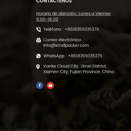
CONTÁCTENOS
Máquina cortadora de
sellado tipo L y
máquina
Horario de atención: Lunes a Viernes
empacadora de túnel
9:00-18:00
termorretráctil DL-
Teléfono :
+8618359335376
450L y DL-BSB-4020
Máquina automática
de corte y sellado
Correo electrónico :
térmico de película
info@xmdlpacker.com
POF DL-450L
WhatsApp :
+8618359335376
Máquina empacadora
Vanke Cloud City, Jimei District,
de llenado y sellado
Xiamen City, Fujian Province, China
de té verde de hojas
sueltas prefabricada
de 500 gramos DL-
DBZ-500
Empaquetadora
automática de té al
vacío de 1-25 gramos
para bolsas
prefabricadas ML-
DZX-2S-818A