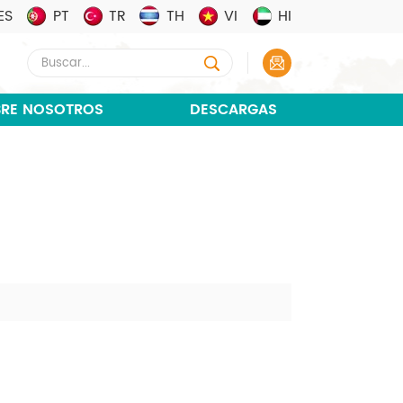
ES
PT
TR
TH
VI
HI
RE NOSOTROS
DESCARGAS