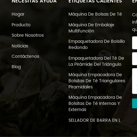
NECESITAS AYUDA
ETIQUETAS CALIENTES
E
Hogar
Máquina De Bolsas De Té
Co
in
Producto
Máquina De Embalaje
qu
Multifunción
Sobre Nosotros
Empaquetadora De Bolsillo
Noticias
Redondo
Contáctenos
Empaquetadora Del Té De
La Pirámide Del Triángulo
Blog
Máquina Empacadora De
Bolsitas De Té Triangulares
Piramidales
Máquina Empacadora De
Bolsitas De Té Internas Y
Externas
SELLADOR DE BARRA EN L