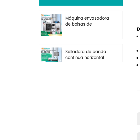
Máquina envasadora
de bolsas de
D
alimentación
horizontal cuadradas
para té y galletas DL-
XBGD-10
Selladora de banda
continua horizontal
con impresora de
impresión de fecha de
acero DL-FR-900
Máquina llenadora de
pesaje de granos de
semillas de té de
partículas de 1-50
gramos DL-FZ-50
Llenadora de pesaje
de té rotativa de 1-20
gramos con báscula
de gránulos DL-FZ-20