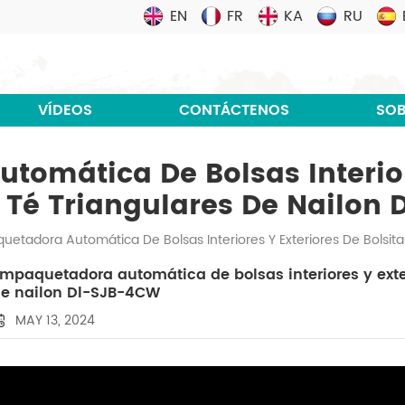
EN
FR
KA
RU
VÍDEOS
CONTÁCTENOS
SOB
omática De Bolsas Interior
e Té Triangulares De Nailon
etadora Automática De Bolsas Interiores Y Exteriores De Bolsit
mpaquetadora automática de bolsas interiores y exter
e nailon Dl-SJB-4CW
MAY 13, 2024