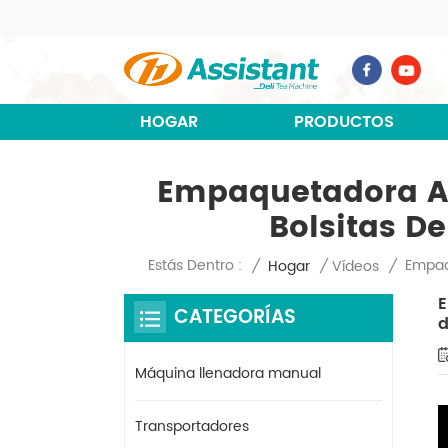
HOGAR
PRODUCTOS
Empaquetadora Aut
Bolsitas D
Empaqu
Estás Dentro :
/
Hogar
/
Vídeos
/
E
CATEGORÍAS
d
Máquina llenadora manual
Transportadores