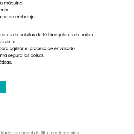
 la máquina.
rior.
oceso de embalaje.
ores de bolsitas de té triangulares de nailon
s de té.
ara agilizar el proceso de envasado.
rma segura las bolsas.
ticas.
adas de papel de filtro por inmersión