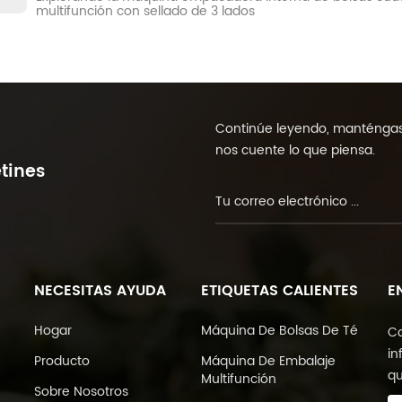
multifunción con sellado de 3 lados
Continúe leyendo, manténgase
nos cuente lo que piensa.
tines
NECESITAS AYUDA
ETIQUETAS CALIENTES
E
Hogar
Máquina De Bolsas De Té
Co
in
Producto
Máquina De Embalaje
qu
Multifunción
Sobre Nosotros