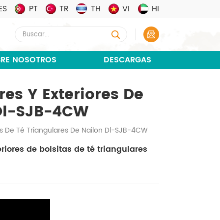
ES
PT
TR
TH
VI
HI
RE NOSOTROS
DESCARGAS
es Y Exteriores De
 Dl-SJB-4CW
as De Té Triangulares De Nailon Dl-SJB-4CW
iores de bolsitas de té triangulares