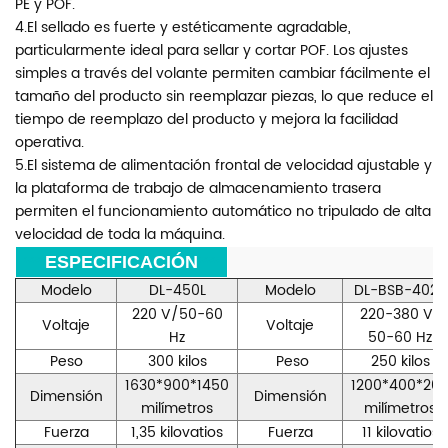
PE y POF.
4.El sellado es fuerte y estéticamente agradable,
particularmente ideal para sellar y cortar POF. Los ajustes
simples a través del volante permiten cambiar fácilmente el
tamaño del producto sin reemplazar piezas, lo que reduce el
tiempo de reemplazo del producto y mejora la facilidad
operativa.
5.El sistema de alimentación frontal de velocidad ajustable y
la plataforma de trabajo de almacenamiento trasera
permiten el funcionamiento automático no tripulado de alta
velocidad de toda la máquina.
***
ESPECIFICACIÓN
***
Modelo
DL-450L
Modelo
DL-BSB-4020
220 V/50-60
220-380 V/
Voltaje
Voltaje
Hz
50-60 Hz
Peso
300 kilos
Peso
250 kilos
1630*900*1450
1200*400*20
Dimensión
Dimensión
milímetros
milímetros
Fuerza
1,35 kilovatios
Fuerza
11 kilovatios