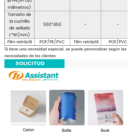
W+H(H<150
milímetros)
Tamaño de
la cuchilla
550*450
-
-
de sellado
L*W(mm)
Film retráctil
POF/PE/PVC
Film retráctil
POF/PVC
Si tiene una necesidad especial, se puede personalizar según las
necesidades de los clientes.
***
SOLICITUD
***