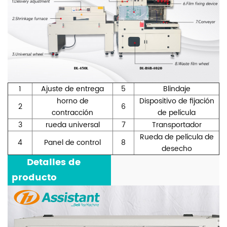
1
Ajuste de entrega
5
Blindaje
horno de
Dispositivo de fijación
2
6
contracción
de película
3
rueda universal
7
Transportador
Rueda de película de
4
Panel de control
8
desecho
***
Detalles de
producto
***