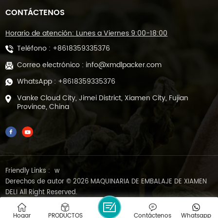
CONTÁCTENOS
Horario de atención: Lunes a Viernes 9:00-18:00
Teléfono :
+8618359335376
Correo electrónico :
info@xmdlpacker.com
WhatsApp :
+8618359335376
Vanke Cloud City, Jimei District, Xiamen City, Fujian
Province, China
Friendly Links :
w
Derechos de autor © 2026 MAQUINARIA DE EMBALAJE DE XIAMEN
DELI All Right Reserved.
BLOG
|
MAPA DEL SITIO
|
XML
|
POLÍTICA DE PRIVACIDAD
Red IPv6 compatible
Hogar
PRODUCTOS
Contáctenos
Whatsapp