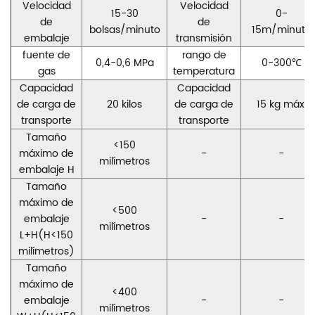
Velocidad
Velocidad
15-30
0-
de
de
bolsas/minuto
15m/minuto
embalaje
transmisión
fuente de
rango de
0,4-0,6 MPa
0-300℃
gas
temperatura
Capacidad
Capacidad
de carga de
20 kilos
de carga de
15 kg máx.
transporte
transporte
Tamaño
<150
máximo de
-
-
milímetros
embalaje H
Tamaño
máximo de
<500
embalaje
-
-
milímetros
L+H(H<150
milímetros)
Tamaño
máximo de
<400
embalaje
-
-
milímetros