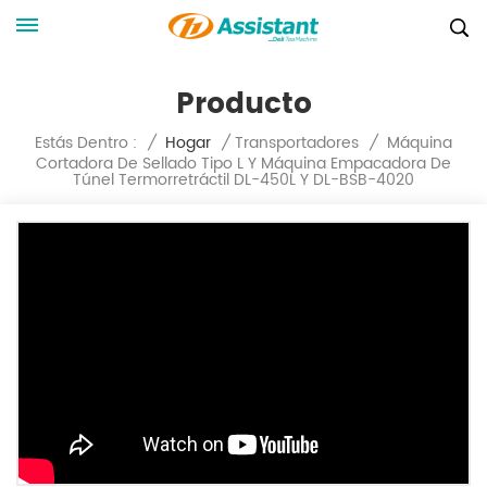
Producto
Máquina
Estás Dentro :
/
Hogar
/
Transportadores
/
Cortadora De Sellado Tipo L Y Máquina Empacadora De
Túnel Termorretráctil DL-450L Y DL-BSB-4020