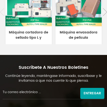
Máquina cortadora de
Máquina envasadora
sellado tipo L y
de película
máquina empacadora
termorretráctil a
de túnel termorretráctil
temperatura constante
DL-450L y DL-BSB-4020
DL-BSB-4020
Suscríbete A Nuestros Boletines
Continúe leyendo, manténgase informado, suscríbase y le
invitamos a que nos cuente lo que piensa.
ENTREGAR