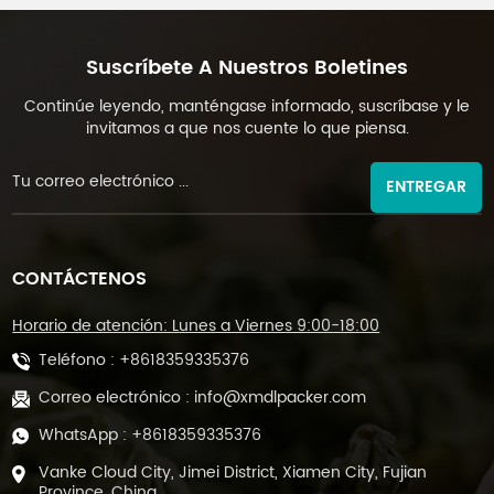
gramos DL-FZ-50
gramos DL-FZ-100
Suscríbete A Nuestros Boletines
Continúe leyendo, manténgase informado, suscríbase y le
invitamos a que nos cuente lo que piensa.
ENTREGAR
CONTÁCTENOS
Horario de atención: Lunes a Viernes 9:00-18:00
Teléfono :
+8618359335376
Correo electrónico :
info@xmdlpacker.com
WhatsApp :
+8618359335376
Vanke Cloud City, Jimei District, Xiamen City, Fujian
Province, China