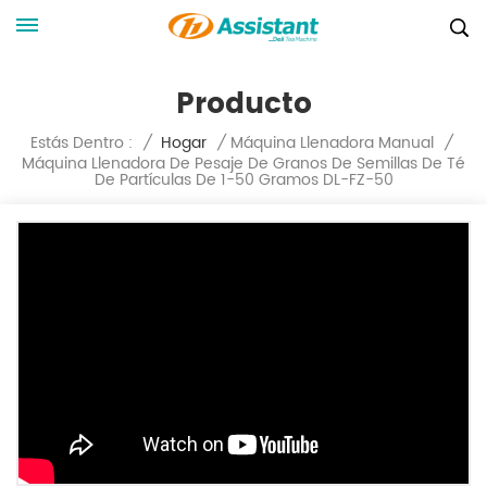
Producto
Estás Dentro :
/
Hogar
/
Máquina Llenadora Manual
/
Máquina Llenadora De Pesaje De Granos De Semillas De Té
De Partículas De 1-50 Gramos DL-FZ-50