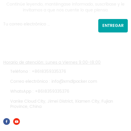
Continúe leyendo, manténgase informado, suscríbase y le
invitamos a que nos cuente lo que piensa.
ENTREGAR
CONTÁCTENOS
Horario de atención: Lunes a Viernes 9:00-18:00
Teléfono :
+8618359335376
Correo electrónico :
info@xmdlpacker.com
WhatsApp :
+8618359335376
Vanke Cloud City, Jimei District, Xiamen City, Fujian
Province, China