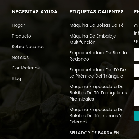
NECESITAS AYUDA
ETIQUETAS CALIENTES
E
Hogar
Máquina De Bolsas De Té
Co
in
Producto
Máquina De Embalaje
qu
Multifunción
Sobre Nosotros
Empaquetadora De Bolsillo
Noticias
Redondo
Contáctenos
Empaquetadora Del Té De
La Pirámide Del Triángulo
Blog
Máquina Empacadora De
Bolsitas De Té Triangulares
Piramidales
Máquina Empacadora De
Bolsitas De Té Internas Y
Externas
SELLADOR DE BARRA EN L