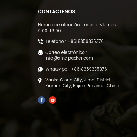
CONTÁCTENOS
Máquina cortadora de
sellado tipo L y
máquina
Horario de atención: Lunes a Viernes
empacadora de túnel
9:00-18:00
termorretráctil DL-
Teléfono :
+8618359335376
450L y DL-BSB-4020
Máquina automática
de corte y sellado
Correo electrónico :
térmico de película
info@xmdlpacker.com
POF DL-450L
WhatsApp :
+8618359335376
Máquina empacadora
Vanke Cloud City, Jimei District,
de llenado y sellado
Xiamen City, Fujian Province, China
de té verde de hojas
sueltas prefabricada
de 500 gramos DL-
DBZ-500
Empaquetadora
automática de té al
vacío de 1-25 gramos
para bolsas
prefabricadas ML-