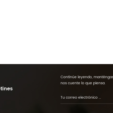
Continúe leyendo, manténgase
nos cuente lo que piensa.
tines