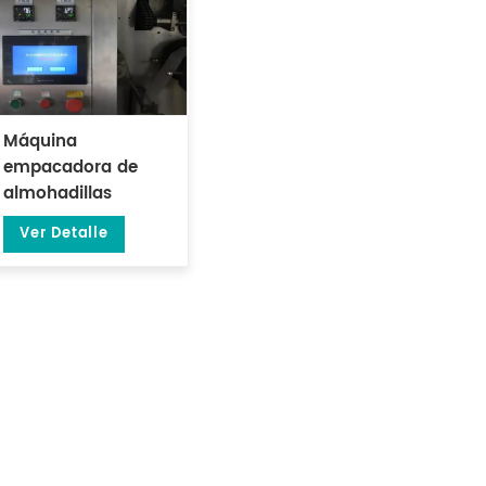
Máquina
empacadora de
almohadillas
redondas de filtro
Ver Detalle
de papel con bolsa
exterior DL-LSDP-
YW