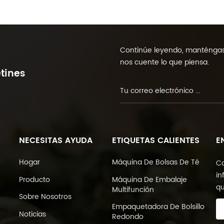
Continúe leyendo, manténgase
nos cuente lo que piensa.
tines
NECESITAS AYUDA
ETIQUETAS CALIENTES
E
Hogar
Máquina De Bolsas De Té
Co
in
Producto
Máquina De Embalaje
qu
Multifunción
Sobre Nosotros
Empaquetadora De Bolsillo
Noticias
Redondo