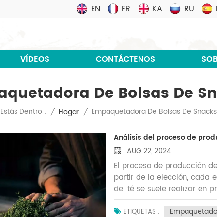
EN
FR
KA
RU
VÍDEOS
CONTÁCTENOS
SOB
quetadora De Bolsas De S
Empaquetadora De Bolsas De Snacks
Estás Dentro :
/
Hogar
/
Análisis del proceso de prod
AUG 22, 2024
El proceso de producción del
partir de la elección, cada 
del té se suele realizar en 
recolección varían según el 
Empaquetador
y los cogollos tiernos son l
ETIQUETAS :