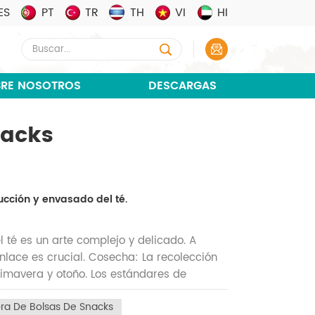
ES
PT
TR
TH
VI
HI
RE NOSOTROS
DESCARGAS
nacks
ucción y envasado del té.
 té es un arte complejo y delicado. A
enlace es crucial. Cosecha: La recolección
primavera y otoño. Los estándares de
tipo de té. En términos generales, las hojas
a De Bolsas De Snacks
a primera opción para preparar té de alta