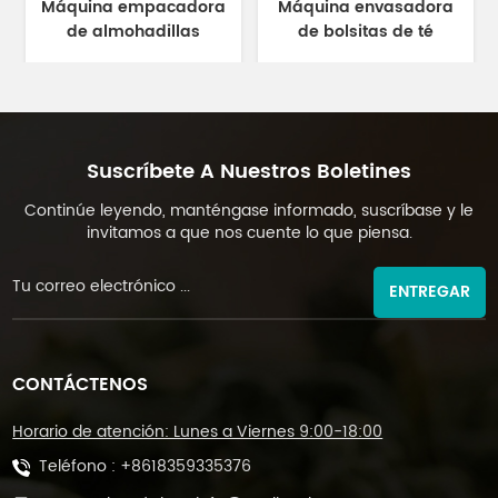
Máquina empacadora
Máquina envasadora
de almohadillas
de bolsitas de té
redondas de filtro de
redondas de papel de
papel con bolsa exterior
filtro de 1-5 gramos DL-
DL-LSDP-YW
LSDP-Y
Suscríbete A Nuestros Boletines
Continúe leyendo, manténgase informado, suscríbase y le
invitamos a que nos cuente lo que piensa.
ENTREGAR
CONTÁCTENOS
Horario de atención: Lunes a Viernes 9:00-18:00
Teléfono :
+8618359335376