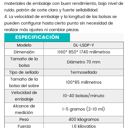
materiales de embalaje con buen rendimiento, bajo nivel de
ruido, patrón de corte claro y fuerte sellabilidad.
4. La velocidad de embalaje y la longitud de las bolsas se
pueden configurar hasta cierto punto sin necesidad de
realizar más ajustes ni cambiar piezas.
***
ESPECIFICACIÓN
***
Modelo
DL-LSDP-Y
Dimensión
1160* 850* 1740 milímetros
Tamaño de la
Diámetro 70 mm
bolsa
Tipo de sellado
Termosellado
Tamaño de la
100*85 milímetros
bolsa del sobre
Velocidad de
10-40 bolsas/minuto
embalaje
Alcance de
1-5 gramos (2-10 ml)
medición
Peso
400 kilogramos
Fuerza
1,6 kilovatios