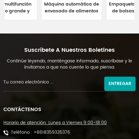
Máquina automática de
Empaquetadora interna
envasado de alimentos
de bolsas cuadradas
con sellado posterior
de papel de filtro de
para especias y café
inmersión multifunción
DL-XBF-D
con sellado de 3 lados
DL-XSBF-D
Suscríbete A Nuestros Boletines
Continúe leyendo, manténgase informado, suscríbase y le
invitamos a que nos cuente lo que piensa.
ENTREGAR
CONTÁCTENOS
Horario de atención: Lunes a Viernes 9:00-18:00
Teléfono :
+8618359335376