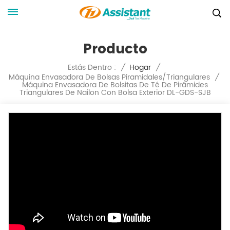
Producto
Estás Dentro :
/
Hogar
/
Máquina Envasadora De Bolsas Piramidales/triangulares
/
Máquina Envasadora De Bolsitas De Té De Pirámides
Triangulares De Nailon Con Bolsa Exterior DL-GDS-SJB