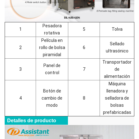
Pesadora
1
5
Tolva
rotativa
Película en
Sellado
2
rollo de bolsa
6
ultrasónico
piramidal
Transportador
Panel de
3
7
de
control
alimentación
Máquina
Botón de
llenadora y
4
cambio de
8
selladora de
modo
bolsas
prefabricadas
Detalles de producto