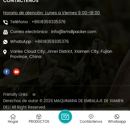
CONTÁCTENOS
Horario de atención: Lunes a Viernes 9:00-18:00
Teléfono :
+8618359335376
Correo electrónico :
info@xmdlpacker.com
WhatsApp :
+8618359335376
Vanke Cloud City, Jimei District, Xiamen City, Fujian
Province, China
Friendly Links :
w
Derechos de autor © 2026 MAQUINARIA DE EMBALAJE DE XIAMEN
DELI All Right Reserved.
BLOG
|
MAPA DEL SITIO
|
XML
|
POLÍTICA DE PRIVACIDAD
Red IPv6 compatible
Hogar
PRODUCTOS
Contáctenos
Whatsapp