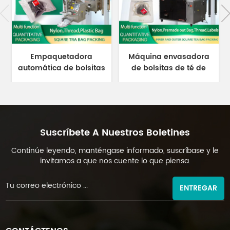
Empaquetadora
Máquina envasadora
automática de bolsitas
de bolsitas de té de
au
de té piramidales
pirámides triangulares
de
triangulares con sobres
de nailon con bolsa
bo
DL-SJB-4CW
exterior DL-GDS-SJB
Suscríbete A Nuestros Boletines
Continúe leyendo, manténgase informado, suscríbase y le
invitamos a que nos cuente lo que piensa.
ENTREGAR