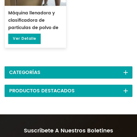
Máquina llenadora y
clasificadora de
partículas de polvo de
té semiautomática de
Ver Detalle
10-999 gramos DL-FZ-
999
CATEGORÍAS
PRODUCTOS DESTACADOS
Suscríbete A Nuestros Boletines