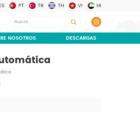
ES
PT
TR
TH
VI
HI
RE NOSOTROS
DESCARGAS
automática
ática
a