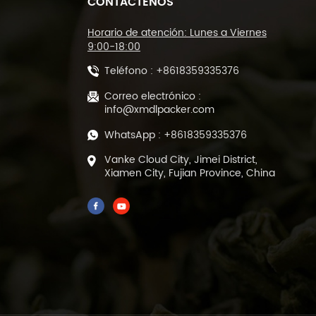
CONTÁCTENOS
Máquina cortadora de
sellado tipo L y
máquina
Horario de atención: Lunes a Viernes
empacadora de túnel
9:00-18:00
termorretráctil DL-
Teléfono :
+8618359335376
450L y DL-BSB-4020
Máquina automática
de corte y sellado
Correo electrónico :
térmico de película
info@xmdlpacker.com
POF DL-450L
WhatsApp :
+8618359335376
Máquina empacadora
Vanke Cloud City, Jimei District,
de llenado y sellado
Xiamen City, Fujian Province, China
de té verde de hojas
sueltas prefabricada
de 500 gramos DL-
DBZ-500
Empaquetadora
automática de té al
vacío de 1-25 gramos
para bolsas
prefabricadas ML-
DZX-2S-818A