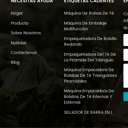
NECESITAS AYUDA
ETIQUETAS CALIENTES
E
Hogar
Máquina De Bolsas De Té
Co
in
Producto
Máquina De Embalaje
qu
Multifunción
Sobre Nosotros
Empaquetadora De Bolsillo
Noticias
Redondo
Contáctenos
Empaquetadora Del Té De
La Pirámide Del Triángulo
Blog
Máquina Empacadora De
Bolsitas De Té Triangulares
Piramidales
Máquina Empacadora De
Bolsitas De Té Internas Y
Externas
SELLADOR DE BARRA EN L