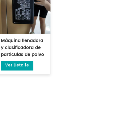
Máquina llenadora
y clasificadora de
partículas de polvo
de té
Ver Detalle
semiautomática de
10-999 gramos DL-
FZ-999