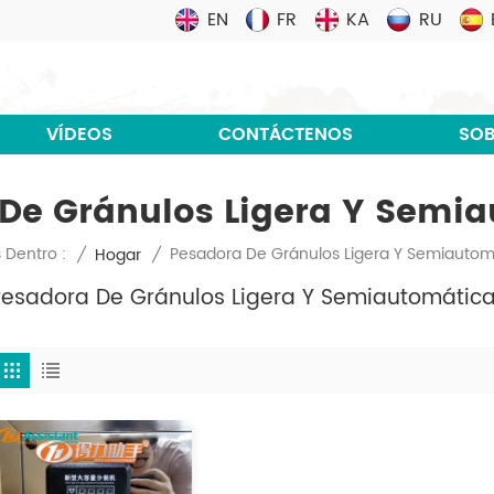
EN
FR
KA
RU
VÍDEOS
CONTÁCTENOS
SOB
De Gránulos Ligera Y Semi
Pesadora De Gránulos Ligera Y Semiautom
 Dentro :
/
Hogar
/
Pesadora De Gránulos Ligera Y Semiautomátic