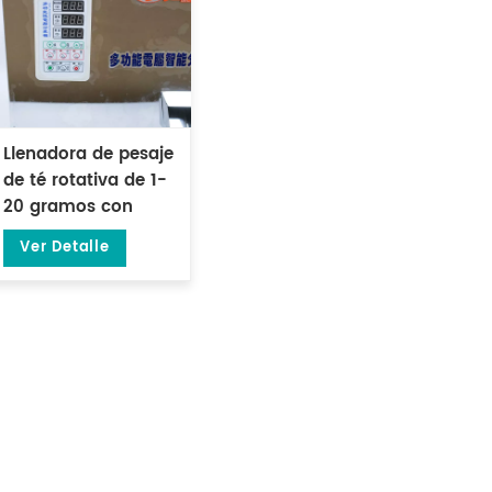
Llenadora de pesaje
de té rotativa de 1-
20 gramos con
báscula de
Ver Detalle
gránulos DL-FZ-20