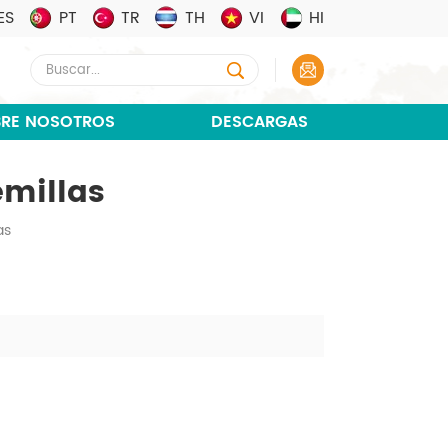
ES
PT
TR
TH
VI
HI
RE NOSOTROS
DESCARGAS
emillas
as