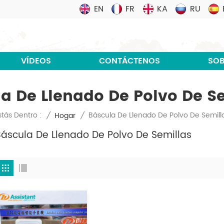
EN
FR
KA
RU
VÍDEOS
CONTÁCTENOS
SOB
a De Llenado De Polvo De S
Báscula De Llenado De Polvo De Semill
stás Dentro :
/
Hogar
/
Báscula De Llenado De Polvo De Semillas