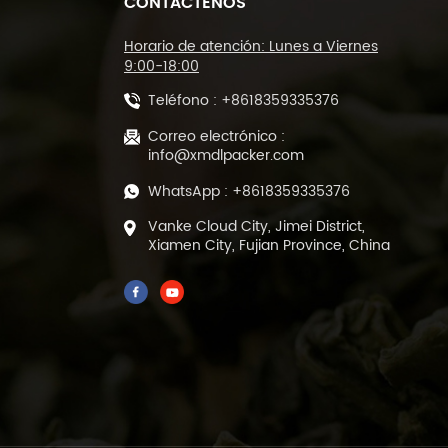
CONTÁCTENOS
Máquina cortadora de
sellado tipo L y
máquina
Horario de atención: Lunes a Viernes
empacadora de túnel
9:00-18:00
termorretráctil DL-
Teléfono :
+8618359335376
450L y DL-BSB-4020
Máquina automática
de corte y sellado
Correo electrónico :
térmico de película
info@xmdlpacker.com
POF DL-450L
WhatsApp :
+8618359335376
Máquina empacadora
Vanke Cloud City, Jimei District,
de llenado y sellado
Xiamen City, Fujian Province, China
de té verde de hojas
sueltas prefabricada
de 500 gramos DL-
DBZ-500
Empaquetadora
automática de té al
vacío de 1-25 gramos
para bolsas
prefabricadas ML-
DZX-2S-818A