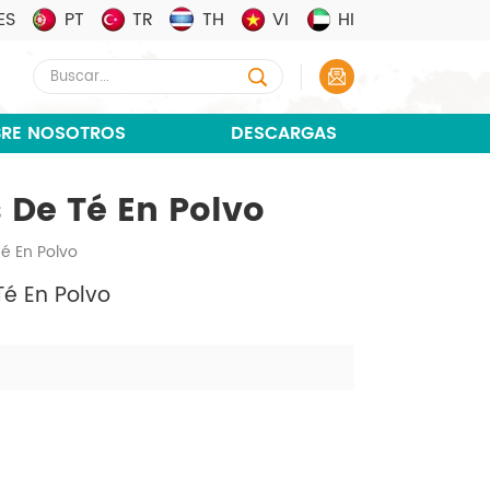
ES
PT
TR
TH
VI
HI
RE NOSOTROS
DESCARGAS
 De Té En Polvo
é En Polvo
é En Polvo