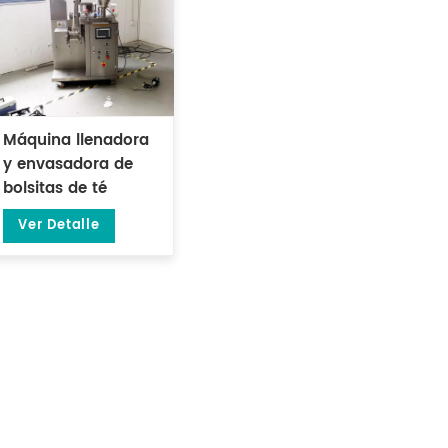
Máquina llenadora
y envasadora de
bolsitas de té
cuadradas con hilo
Ver Detalle
y etiqueta DL-LSDP-
XB