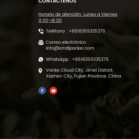
CONTÁCTENOS
Máquina cortadora de
sellado tipo L y
máquina
Horario de atención: Lunes a Viernes
empacadora de túnel
9:00-18:00
termorretráctil DL-
Teléfono :
+8618359335376
450L y DL-BSB-4020
Máquina automática
de corte y sellado
Correo electrónico :
térmico de película
info@xmdlpacker.com
POF DL-450L
WhatsApp :
+8618359335376
Máquina empacadora
Vanke Cloud City, Jimei District,
de llenado y sellado
Xiamen City, Fujian Province, China
de té verde de hojas
sueltas prefabricada
de 500 gramos DL-
DBZ-500
Empaquetadora
automática de té al
vacío de 1-25 gramos
para bolsas
prefabricadas ML-
DZX-2S-818A