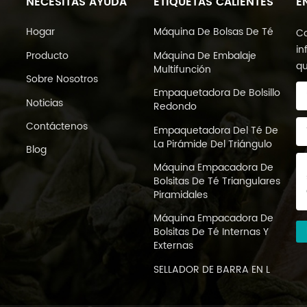
NECESITAS AYUDA
ETIQUETAS CALIENTES
E
Hogar
Máquina De Bolsas De Té
Co
in
Producto
Máquina De Embalaje
qu
Multifunción
Sobre Nosotros
Empaquetadora De Bolsillo
Noticias
Redondo
Contáctenos
Empaquetadora Del Té De
La Pirámide Del Triángulo
Blog
Máquina Empacadora De
Bolsitas De Té Triangulares
Piramidales
Máquina Empacadora De
Bolsitas De Té Internas Y
Externas
SELLADOR DE BARRA EN L