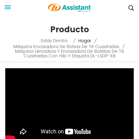
Producto
Estás Dentro :
/
Hogar
/
Máquina Envasadora De Bolsas De Té Cuadradas
/
Máquina Llenadora Y Envasadora De Bolsitas De Té
Cuadradas Con Hilo Y Etiqueta DL-LSDP-XB