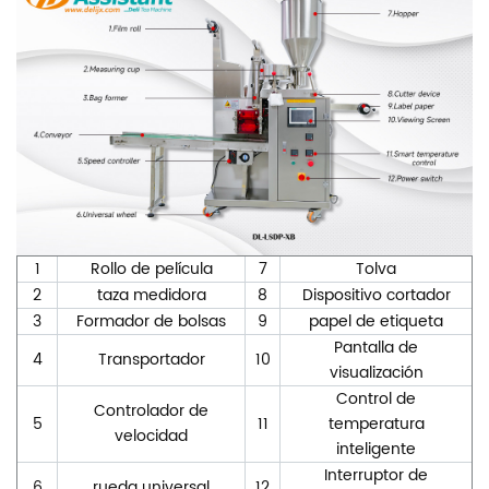
1
Rollo de película
7
Tolva
2
taza medidora
8
Dispositivo cortador
3
Formador de bolsas
9
papel de etiqueta
Pantalla de
4
Transportador
10
visualización
Control de
Controlador de
5
11
temperatura
velocidad
inteligente
Interruptor de
6
rueda universal
12