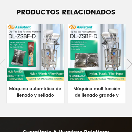
PRODUCTOS RELACIONADOS
Máquina automática de
Máquina multifunción
llenado y sellado
de llenado grande y
posterior de bolsitas de
sellado de 3 lados para
té cuadradas DL-ZBF-D
plástico/papel de filtro
DL-ZSBF-D