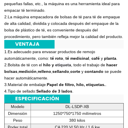
pequeñas fallas, etc., la máquina es una herramienta ideal para
empacar té terminado.
2.La máquina empacadora de bolsas de té para té de empaque
de alta calidad, dividida y colocada después del empaque de la
bolsa de plástico de té, es conveniente después del
procedimiento, pero también refleja mejor la calidad del producto.
***
VENTAJA
***
1.Es adecuado para envasar productos de remojo
automáticamente, como:
té roto
,
té medicinal
,
café
y
planta
.
2.Bolsita de té con el
hilo y
etiqueta
, todo el trabajo de
hacer
bolsas
,
medición
,
relleno
,
sellando
,
corte
y
contando
se puede
hacer automáticamente.
3.Material de embalaje:
Papel de filtro, hilo, etiquetas.
.
4.Tipo de sellado:
Sellado de 3 lados
.
***
ESPECIFICACIÓN
***
Modelo
DL-LSDP-XB
Dimensión
1250*750*1750 milímetros
Peso
380 kilos
Poder total
CA 220 V/ 50 Hz / 1,6 kw