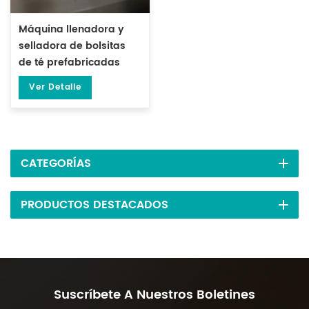
Máquina llenadora y
selladora de bolsitas
de té prefabricadas
verticales grandes de 1-
Ver Detalle
15 gramos DL-DZK-1S-A
CATEGORÍAS
PRODUCTOS DESTACADOS
Suscríbete A Nuestros Boletines