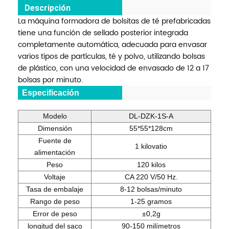
Descripción
La máquina formadora de bolsitas de té prefabricadas
tiene una función de sellado posterior integrada
completamente automática, adecuada para envasar
varios tipos de partículas, té y polvo, utilizando bolsas
de plástico, con una velocidad de envasado de 12 a 17
bolsas por minuto.
Especificación
Modelo
DL-DZK-1S-A
Dimensión
55*55*128cm
Fuente de
1 kilovatio
alimentación
Peso
120 kilos
Voltaje
CA 220 V/50 Hz.
Tasa de embalaje
8-12 bolsas/minuto
Rango de peso
1-25 gramos
Error de peso
±0,2g
longitud del saco
90-150 milímetros