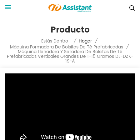
Producto
Estás Dentro :
/
Hogar
/
Máquina Formadora De Bolsitas De Té Prefabricadas
/
Máquina Llenadora Y Selladora De Bolsitas De Té
Prefabricadas Verticales Grandes De 1-15 Gramos DL-DZK-
1S-A