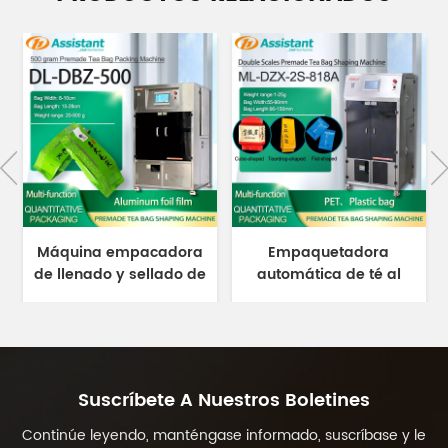
Máquina empacadora
Empaquetadora
de llenado y sellado de
automática de té al
té verde de hojas
vacío de 1-25 gramos
sueltas prefabricada de
para bolsas
500 gramos DL-DBZ-500
prefabricadas ML-DZX-
2S-818A
Suscríbete A Nuestros Boletines
Continúe leyendo, manténgase informado, suscríbase y le