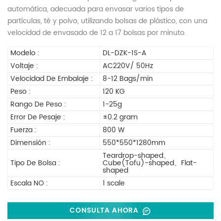
automática, adecuada para envasar varios tipos de
partículas, té y polvo, utilizando bolsas de plástico, con una
velocidad de envasado de 12 a 17 bolsas por minuto.
Modelo :
DL-DZK-1S-A
Voltaje :
AC220V/ 50Hz
Velocidad De Embalaje :
8-12 Bags/min
Peso :
120 KG
Rango De Peso :
1-25g
Error De Pesaje :
±0.2 gram
Fuerza :
800 W
Dimensión :
550*550*1280mm
Teardrop-shaped、
Tipo De Bolsa :
Cube(Tofu)-shaped、Flat-
shaped
Escala NO :
1 scale
CONSULTA AHORA