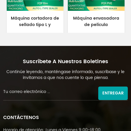
Máquina cortadora de
Máquina envasadora
sellado tipo L y
de película
máquina empacadora
termorretráctil a
de túnel termorretráctil
temperatura constante
DL-450L y DL-BSB-4020
DL-BSB-4020
Suscríbete A Nuestros Boletines
Continúe leyendo, manténgase informado, suscríbase y le
invitamos a que nos cuente lo que piensa.
ENTREGAR
CONTÁCTENOS
Horario de atención: Lunes a Viernes 9:00-18:00