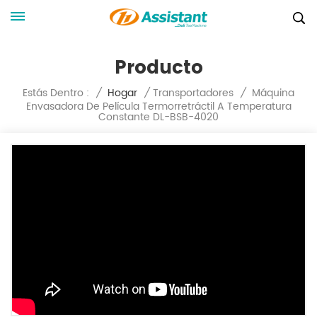
Producto
Máquina
Estás Dentro :
/
Hogar
/
Transportadores
/
Envasadora De Película Termorretráctil A Temperatura
Constante DL-BSB-4020