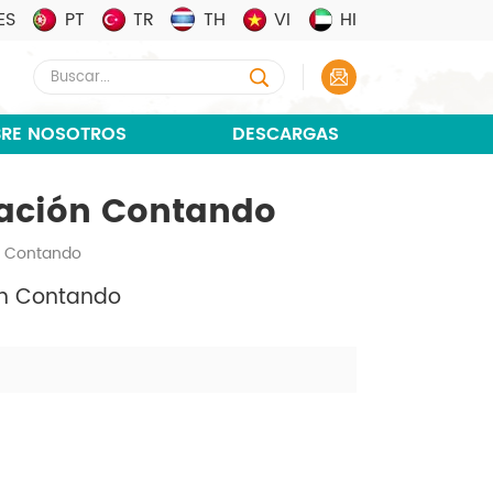
ES
PT
TR
TH
VI
HI
RE NOSOTROS
DESCARGAS
tación Contando
n Contando
ón Contando