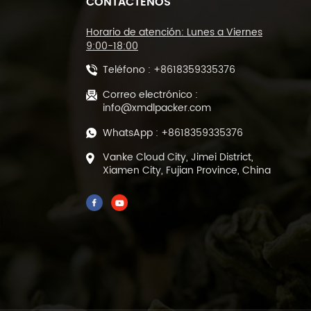
CONTÁCTENOS
Máquina cortadora de
sellado tipo L y
máquina
Horario de atención: Lunes a Viernes
empacadora de túnel
9:00-18:00
termorretráctil DL-
Teléfono :
+8618359335376
450L y DL-BSB-4020
Máquina automática
de corte y sellado
Correo electrónico :
térmico de película
info@xmdlpacker.com
POF DL-450L
WhatsApp :
+8618359335376
Máquina empacadora
Vanke Cloud City, Jimei District,
de llenado y sellado
Xiamen City, Fujian Province, China
de té verde de hojas
sueltas prefabricada
de 500 gramos DL-
DBZ-500
Empaquetadora
automática de té al
vacío de 1-25 gramos
para bolsas
prefabricadas ML-
DZX-2S-818A