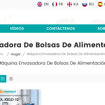
EN
FR
KA
RU
VÍDEOS
CONTÁCTENOS
SOB
dora De Bolsas De Alimen
Máquina Envasadora De Bolsas De Alimentació
o :
/
Hogar
/
Máquina Envasadora De Bolsas De Alimentaci