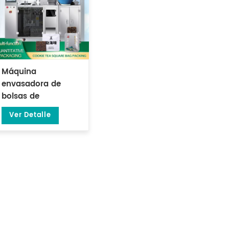
Máquina
envasadora de
bolsas de
alimentación
Ver Detalle
horizontal
cuadradas para té
y galletas DL-
XBGD-10