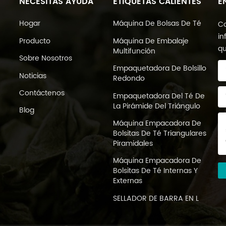
NECESITAS AYUDA
ETIQUETAS CALIENTES
E
Hogar
Máquina De Bolsas De Té
Co
in
Producto
Máquina De Embalaje
qu
Multifunción
Sobre Nosotros
Empaquetadora De Bolsillo
Noticias
Redondo
Contáctenos
Empaquetadora Del Té De
La Pirámide Del Triángulo
Blog
Máquina Empacadora De
Bolsitas De Té Triangulares
Piramidales
Máquina Empacadora De
Bolsitas De Té Internas Y
Externas
SELLADOR DE BARRA EN L