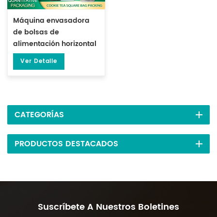
Máquina envasadora
de bolsas de
alimentación horizontal
cuadradas para té y
Ver Detalle
galletas DL-XBGD-10
CATEGORÍAS
PRODUCTOS DESTACADOS
Suscríbete A Nuestros Boletines