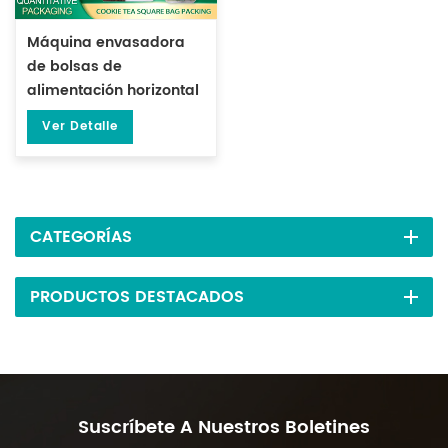
Máquina envasadora
de bolsas de
alimentación horizontal
cuadradas para té y
Ver Detalle
galletas DL-XBGD-10
CATEGORÍAS
PRODUCTOS DESTACADOS
Suscríbete A Nuestros Boletines