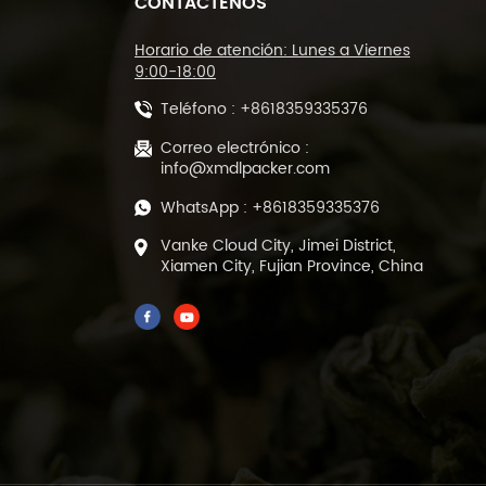
CONTÁCTENOS
Máquina cortadora de
sellado tipo L y
máquina
Horario de atención: Lunes a Viernes
empacadora de túnel
9:00-18:00
termorretráctil DL-
Teléfono :
+8618359335376
450L y DL-BSB-4020
Máquina automática
de corte y sellado
Correo electrónico :
térmico de película
info@xmdlpacker.com
POF DL-450L
WhatsApp :
+8618359335376
Máquina empacadora
Vanke Cloud City, Jimei District,
de llenado y sellado
Xiamen City, Fujian Province, China
de té verde de hojas
sueltas prefabricada
de 500 gramos DL-
DBZ-500
Empaquetadora
automática de té al
vacío de 1-25 gramos
para bolsas
prefabricadas ML-
DZX-2S-818A