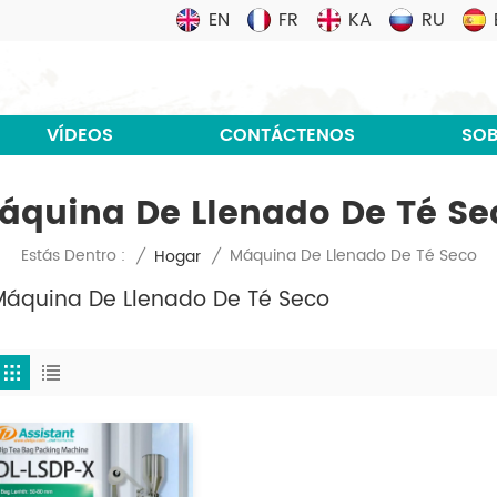
EN
FR
KA
RU
VÍDEOS
CONTÁCTENOS
SOB
áquina De Llenado De Té Se
Máquina De Llenado De Té Seco
Estás Dentro :
/
Hogar
/
Máquina De Llenado De Té Seco