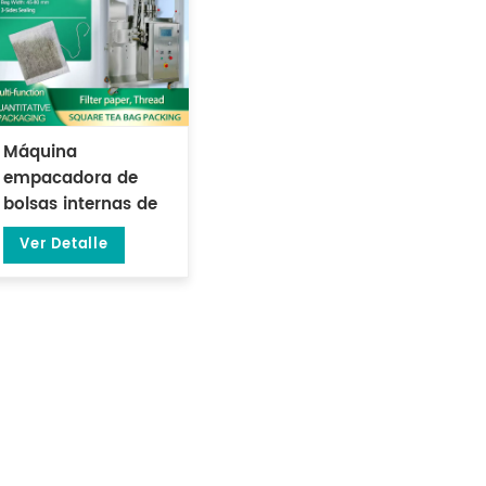
Máquina
empacadora de
bolsas internas de
papel de filtro
Ver Detalle
cuadrado con
sellado lateral
multifunción de 3
lados con hilo DL-
LSDP-X