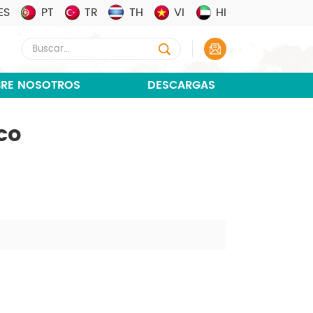
ES
PT
TR
TH
VI
HI
RE NOSOTROS
DESCARGAS
co