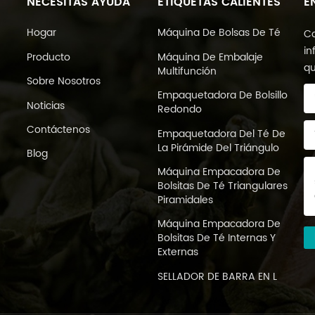
NECESITAS AYUDA
ETIQUETAS CALIENTES
E
Hogar
Máquina De Bolsas De Té
Co
in
Producto
Máquina De Embalaje
qu
Multifunción
Sobre Nosotros
Empaquetadora De Bolsillo
Noticias
Redondo
Contáctenos
Empaquetadora Del Té De
La Pirámide Del Triángulo
Blog
Máquina Empacadora De
Bolsitas De Té Triangulares
Piramidales
Máquina Empacadora De
Bolsitas De Té Internas Y
Externas
SELLADOR DE BARRA EN L