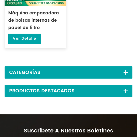
Máquina empacadora
de bolsas internas de
papel de filtro
cuadrado con sellado
Ver Detalle
lateral multifunción de 3
lados con hilo DL-LSDP-
X
CATEGORÍAS
PRODUCTOS DESTACADOS
Suscríbete A Nuestros Boletines