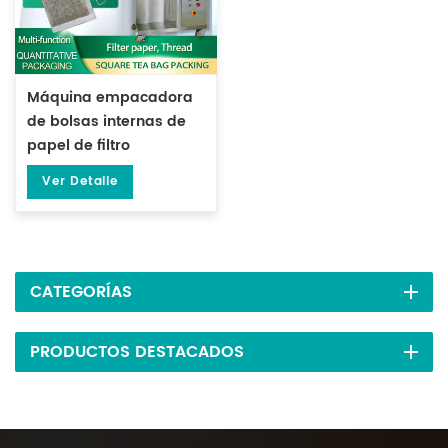
Máquina empacadora
de bolsas internas de
papel de filtro
cuadrado con sellado
Ver Detalle
lateral multifunción de 3
lados con hilo DL-LSDP-
X
CATEGORÍAS
PRODUCTOS DESTACADOS