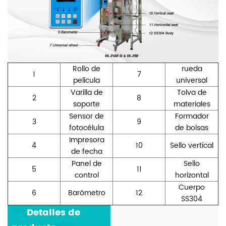
Rollo de
rueda
1
7
película
universal
Varilla de
Tolva de
2
8
soporte
materiales
Sensor de
Formador
3
9
fotocélula
de bolsas
Impresora
4
10
Sello vertical
de fecha
Panel de
Sello
5
11
control
horizontal
Cuerpo
6
Barómetro
12
SS304
***
Detalles de