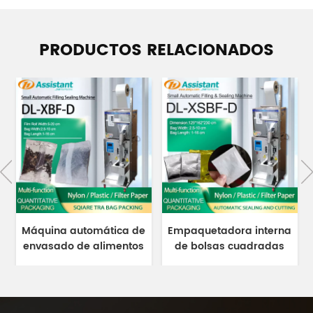
PRODUCTOS RELACIONADOS
Máquina automática de
Empaquetadora interna
envasado de alimentos
de bolsas cuadradas
con sellado posterior
de papel de filtro de
para especias y café
inmersión multifunción
DL-XBF-D
con sellado de 3 lados
DL-XSBF-D