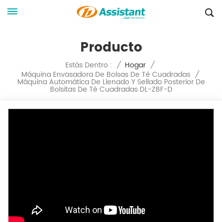
Producto
Estás Dentro :
/
Hogar
/
Máquina Envasadora De Bolsas De Té Cuadradas
/
Máquina Automática De Llenado Y Sellado Posterior De
Bolsitas De Té Cuadradas DL-ZBF-D