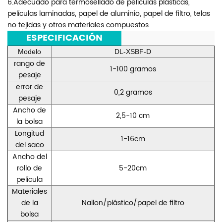
6.Adecuado para termosellado de películas plásticas,
películas laminadas, papel de aluminio, papel de filtro, telas
no tejidas y otros materiales compuestos.
***
ESPECIFICACIÓN
***
Modelo
DL-XSBF-D
rango de
1-100 gramos
pesaje
error de
0,2 gramos
pesaje
Ancho de
2,5-10 cm
la bolsa
Longitud
1-16cm
del saco
Ancho del
rollo de
5-20cm
película
Materiales
de la
Nailon/plástico/papel de filtro
bolsa