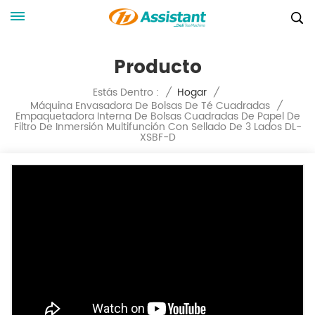
Producto
Estás Dentro :
/
Hogar
/
Máquina Envasadora De Bolsas De Té Cuadradas
/
Empaquetadora Interna De Bolsas Cuadradas De Papel De
Filtro De Inmersión Multifunción Con Sellado De 3 Lados DL-
XSBF-D