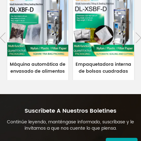
Máquina automática de
Empaquetadora interna
envasado de alimentos
de bolsas cuadradas
con sellado posterior
de papel de filtro de
para especias y café
inmersión multifunción
DL-XBF-D
con sellado de 3 lados
DL-XSBF-D
Suscríbete A Nuestros Boletines
Continúe leyendo, manténgase informado, suscríbase y le
invitamos a que nos cuente lo que piensa.